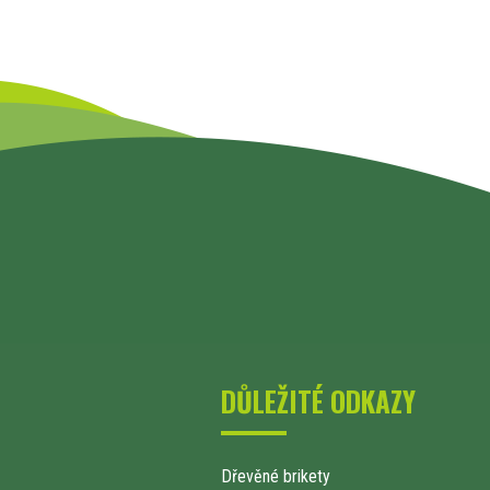
DŮLEŽITÉ ODKAZY
Dřevěné brikety