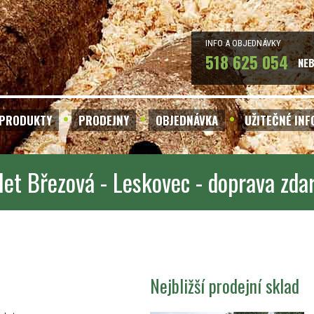
INFO A OBJEDNÁVKY
518 625 054
NE
PRODUKTY
PRODEJNY
OBJEDNÁVKA
UŽITEČNÉ IN
let Březová - Leskovec - doprava zd
Nejbližší prodejní sklad