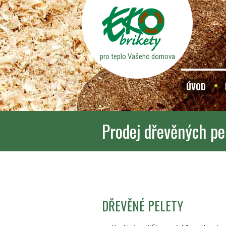
pro teplo Vašeho domova
ÚVOD
Prodej dřevěných pe
DŘEVĚNÉ PELETY