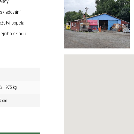
elety
skladování
žství popela
ejního skladu
ů = 975 kg
0 cm