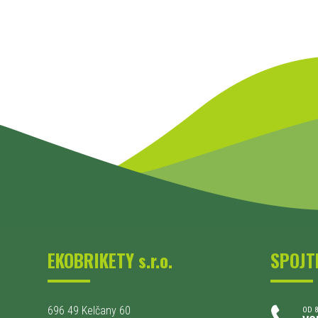
EKOBRIKETY s.r.o.
SPOJT
696 49 Kelčany 60
OD 8