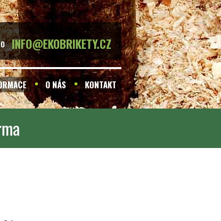
INFO@EKOBRIKETY.CZ
BO
FORMACE
O NÁS
KONTAKT
arma