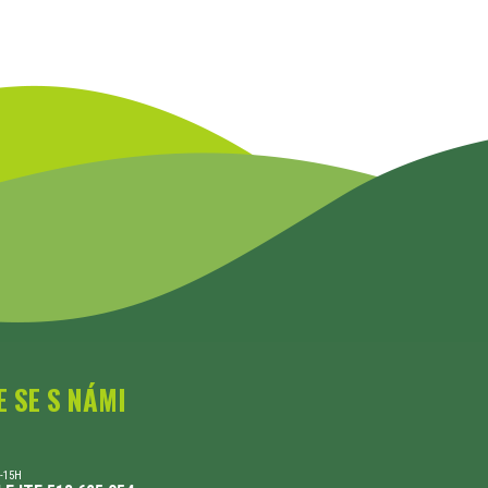
E SE S NÁMI
-15H