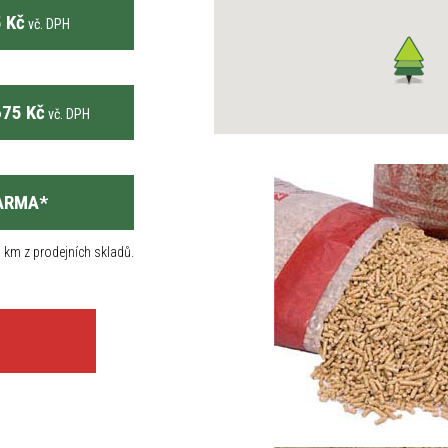
 Kč
vč. DPH
75 Kč
vč. DPH
ARMA
*
 km z prodejních skladů.