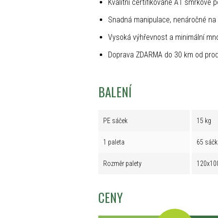
Kvalitní certifikované A1 smrkové p
Snadná manipulace, nenáročné na 
Vysoká výhřevnost a minimální mno
Doprava ZDARMA do 30 km od prod
BALENÍ
PE sáček
15 kg
1 paleta
65 sáčk
Rozměr palety
120x10
CENY