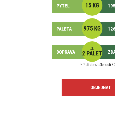
15 KG
PYTEL
195
975 KG
PALETA
126
OD
DOPRAVA
ZD
2 PALET
*
Platí do vzdálenosti 30
OBJEDNAT