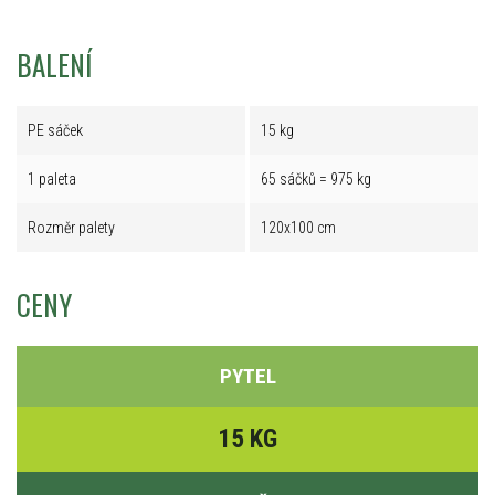
BALENÍ
PE sáček
15 kg
1 paleta
65 sáčků = 975 kg
Rozměr palety
120x100 cm
CENY
PYTEL
15 KG