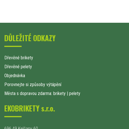
DŮLEŽITÉ ODKAZY
Dřevěné brikety
Dřevěné pelety
Objednávka
Porovnejte si způsoby výtápění
Města s dopravou zdarma: brikety
|
pelety
EKOBRIKETY s.r.o.
696 49 Kelčany 60