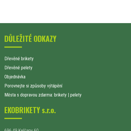
DŮLEŽITÉ ODKAZY
Dřevěné brikety
Dřevěné pelety
Objednávka
Porovnejte si způsoby výtápění
Města s dopravou zdarma: brikety
|
pelety
EKOBRIKETY s.r.o.
696 49 Kelčany 60