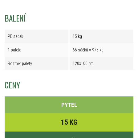
BALENÍ
PE sáček
15 kg
1 paleta
65 sáčků = 975 kg
Rozměr palety
120x100 cm
CENY
PYTEL
15 KG