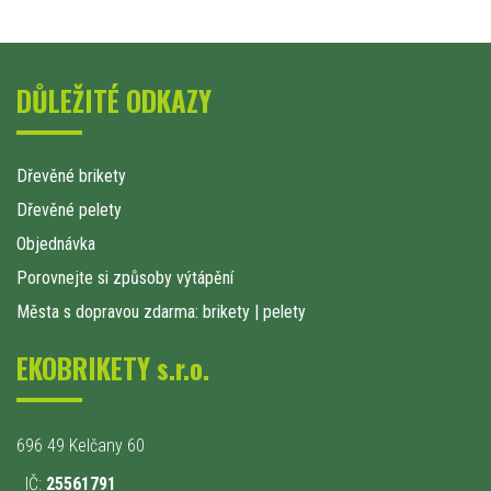
DŮLEŽITÉ ODKAZY
Dřevěné brikety
Dřevěné pelety
Objednávka
Porovnejte si způsoby výtápění
Města s dopravou zdarma: brikety
|
pelety
EKOBRIKETY s.r.o.
696 49 Kelčany 60
IČ:
25561791