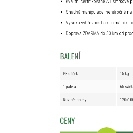
Kvalitní certifikované A1 smrkové p
Snadná manipulace, nenáročné na 
Vysoká výhřevnost a minimální mno
Doprava ZDARMA do 30 km od prod
BALENÍ
PE sáček
15 kg
1 paleta
65 sáčk
Rozměr palety
120x10
CENY