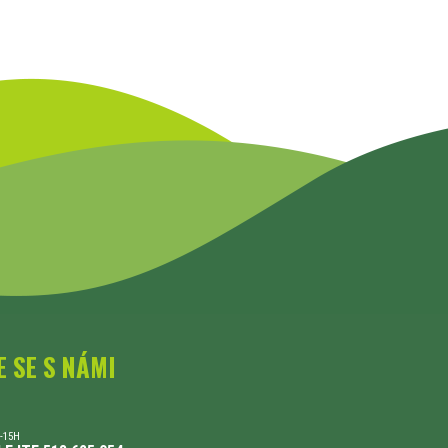
E SE S NÁMI
-15H