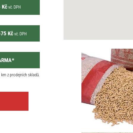
 Kč
vč. DPH
75 Kč
vč. DPH
ARMA
*
 km z prodejních skladů.