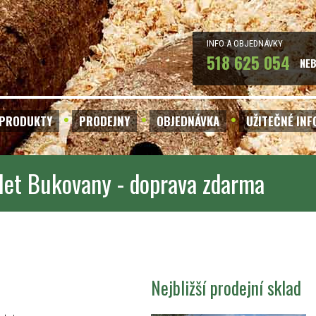
INFO A OBJEDNÁVKY
518 625 054
NE
PRODUKTY
PRODEJNY
OBJEDNÁVKA
UŽITEČNÉ IN
let Bukovany - doprava zdarma
Nejbližší prodejní sklad