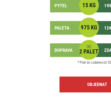
15 KG
PYTEL
195
975 KG
PALETA
126
OD
DOPRAVA
ZD
2 PALET
*
Platí do vzdálenosti 30
OBJEDNAT