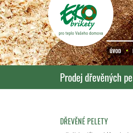
pro teplo Vašeho domova
ÚVOD
Prodej dřevěných pe
DŘEVĚNÉ PELETY