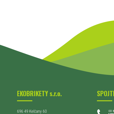
EKOBRIKETY s.r.o.
SPOJT
696 49 Kelčany 60
OD 8