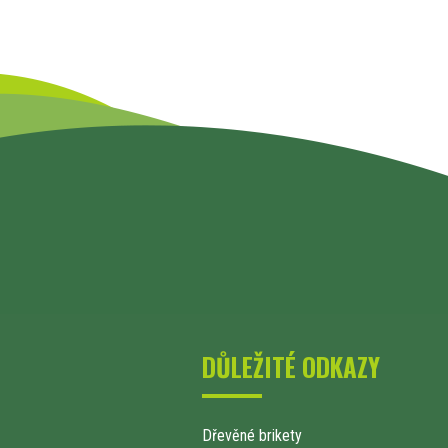
DŮLEŽITÉ ODKAZY
Dřevěné brikety