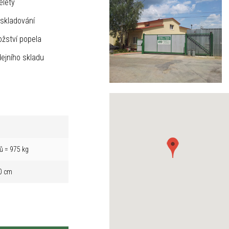
elety
skladování
žství popela
ejního skladu
ů = 975 kg
0 cm