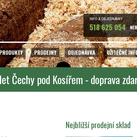
INFO A OBJEDNÁVKY
518 625 054
NE
PRODUKTY
PRODEJNY
OBJEDNÁVKA
UŽITEČNÉ IN
let Čechy pod Kosířem - doprava zd
Nejbližší prodejní sklad