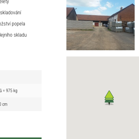
elety
skladování
žství popela
ejního skladu
ů = 975 kg
0 cm