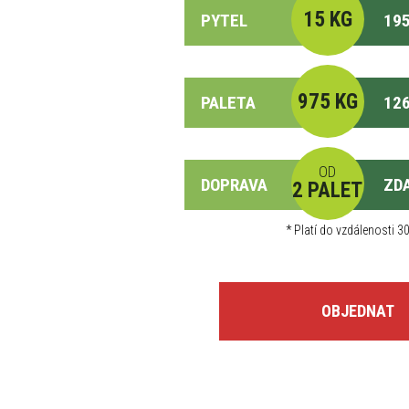
15 KG
PYTEL
195
975 KG
PALETA
126
OD
DOPRAVA
ZD
2 PALET
*
Platí do vzdálenosti 30
OBJEDNAT