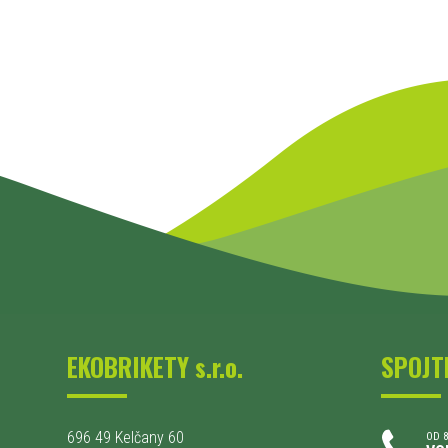
EKOBRIKETY s.r.o.
SPOJT
696 49 Kelčany 60
OD 8