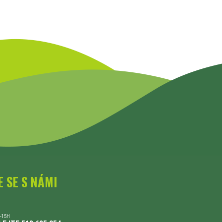
E SE S NÁMI
-15H