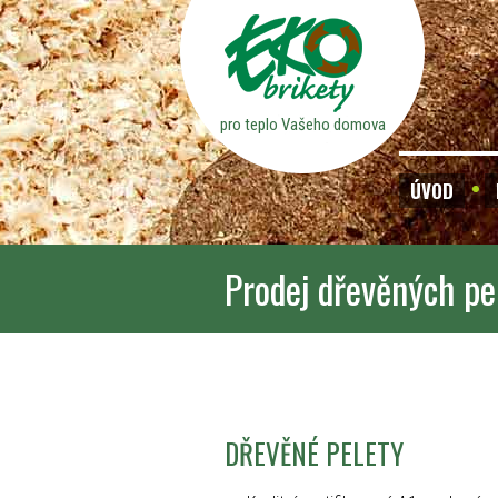
pro teplo Vašeho domova
ÚVOD
Prodej dřevěných pe
DŘEVĚNÉ PELETY