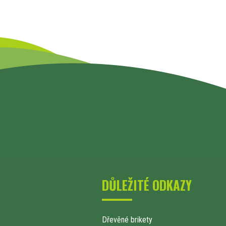
DŮLEŽITÉ ODKAZY
Dřevěné brikety