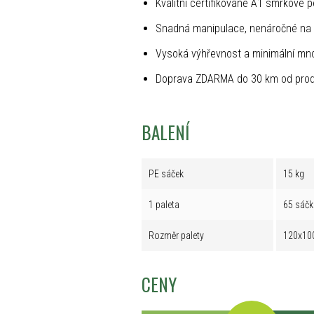
Kvalitní certifikované A1 smrkové p
Snadná manipulace, nenáročné na 
Vysoká výhřevnost a minimální mno
Doprava ZDARMA do 30 km od prod
BALENÍ
PE sáček
15 kg
1 paleta
65 sáčk
Rozměr palety
120x10
CENY