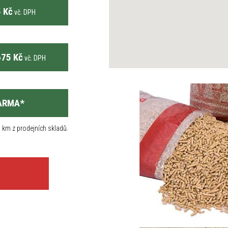
 Kč
vč. DPH
75 Kč
vč. DPH
ARMA
*
 km z prodejních skladů.