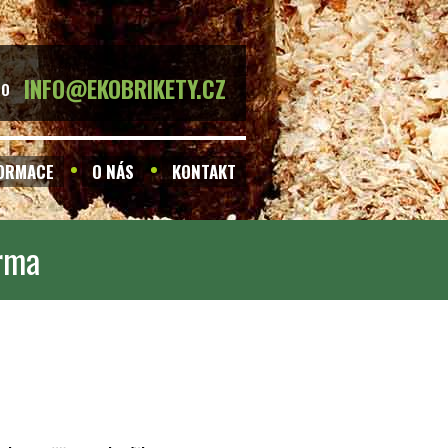
INFO@EKOBRIKETY.CZ
BO
FORMACE
O NÁS
KONTAKT
arma