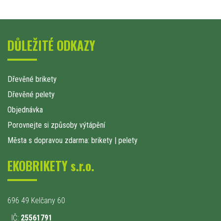
DŮLEŽITÉ ODKAZY
Dřevěné brikety
Dřevěné pelety
Objednávka
Porovnejte si způsoby výtápění
Města s dopravou zdarma: brikety
|
pelety
EKOBRIKETY s.r.o.
696 49 Kelčany 60
IČ:
25561791