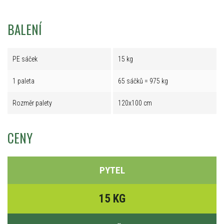
BALENÍ
PE sáček
15 kg
1 paleta
65 sáčků = 975 kg
Rozměr palety
120x100 cm
CENY
PYTEL
15 KG