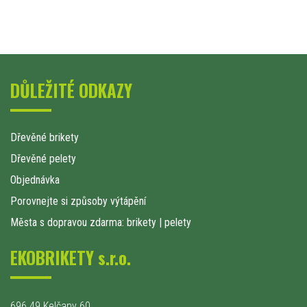
DŮLEŽITÉ ODKAZY
Dřevěné brikety
Dřevěné pelety
Objednávka
Porovnejte si způsoby výtápění
Města s dopravou zdarma: brikety
|
pelety
EKOBRIKETY s.r.o.
696 49 Kelčany 60