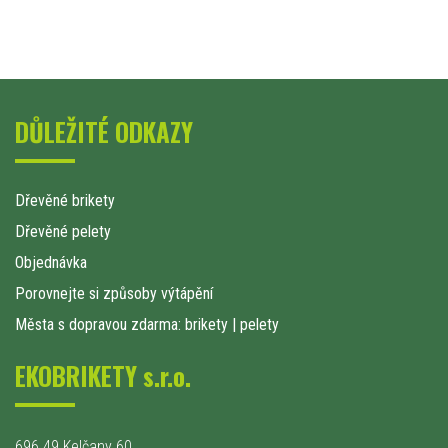
DŮLEŽITÉ ODKAZY
Dřevěné brikety
Dřevěné pelety
Objednávka
Porovnejte si způsoby výtápění
Města s dopravou zdarma: brikety
|
pelety
EKOBRIKETY s.r.o.
696 49 Kelčany 60