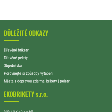
DŮLEŽITÉ ODKAZY
Dřevěné brikety
Dřevěné pelety
Objednávka
Porovnejte si způsoby výtápění
Města s dopravou zdarma: brikety
|
pelety
EKOBRIKETY s.r.o.
696 49 Kelčany 60