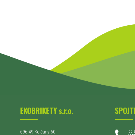
EKOBRIKETY s.r.o.
SPOJT
696 49 Kelčany 60
OD 8