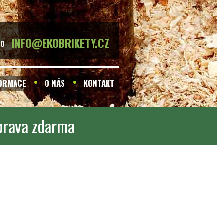
INFO@EKOBRIKETY.CZ
BO
FORMACE
O NÁS
KONTAKT
prava zdarma