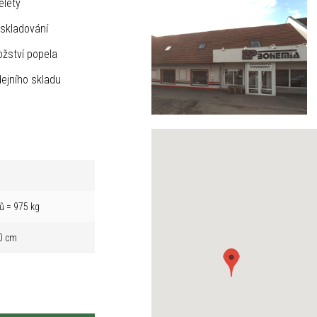
elety
skladování
žství popela
ejního skladu
ů = 975 kg
0 cm