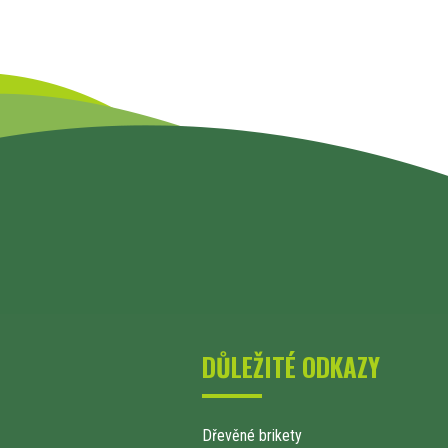
DŮLEŽITÉ ODKAZY
Dřevěné brikety