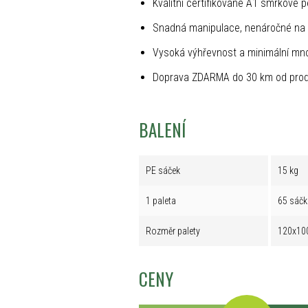
Kvalitní certifikované A1 smrkové p
Snadná manipulace, nenáročné na 
Vysoká výhřevnost a minimální mno
Doprava ZDARMA do 30 km od prod
BALENÍ
PE sáček
15 kg
1 paleta
65 sáčk
Rozměr palety
120x10
CENY