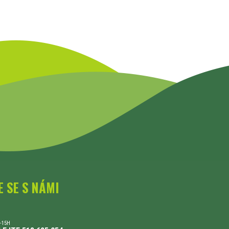
E SE S NÁMI
-15H