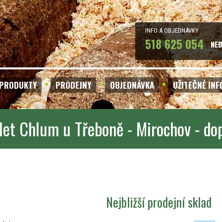
INFO A OBJEDNÁVKY
518 625 054
NE
PRODUKTY
PRODEJNY
OBJEDNÁVKA
UŽITEČNÉ IN
let Chlum u Třeboně - Mirochov - do
Nejbližší prodejní sklad