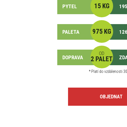
15 KG
PYTEL
195
975 KG
PALETA
126
OD
DOPRAVA
ZD
2 PALET
*
Platí do vzdálenosti 30
OBJEDNAT