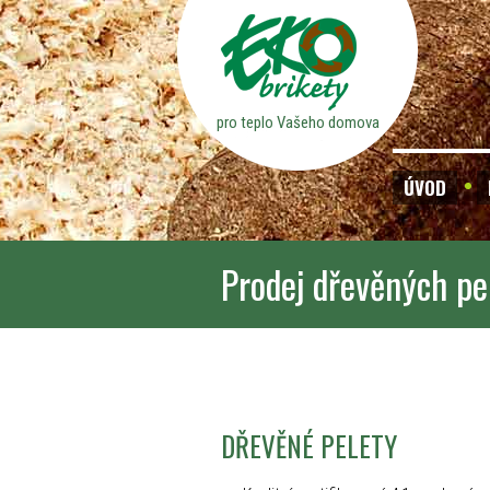
pro teplo Vašeho domova
ÚVOD
Prodej dřevěných pe
DŘEVĚNÉ PELETY