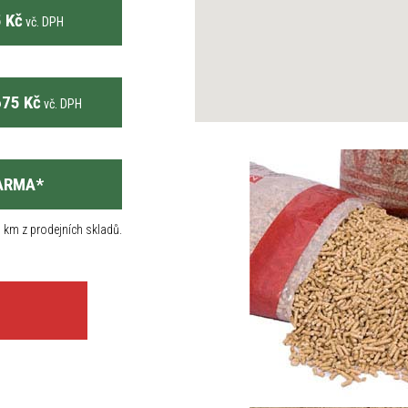
 Kč
vč. DPH
75 Kč
vč. DPH
ARMA
*
 km z prodejních skladů.