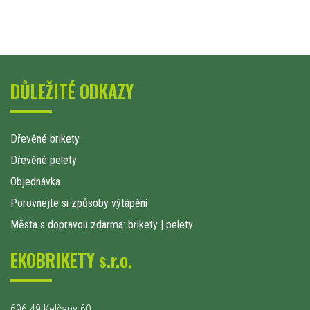
DŮLEŽITÉ ODKAZY
Dřevěné brikety
Dřevěné pelety
Objednávka
Porovnejte si způsoby výtápění
Města s dopravou zdarma: brikety
|
pelety
EKOBRIKETY s.r.o.
696 49 Kelčany 60