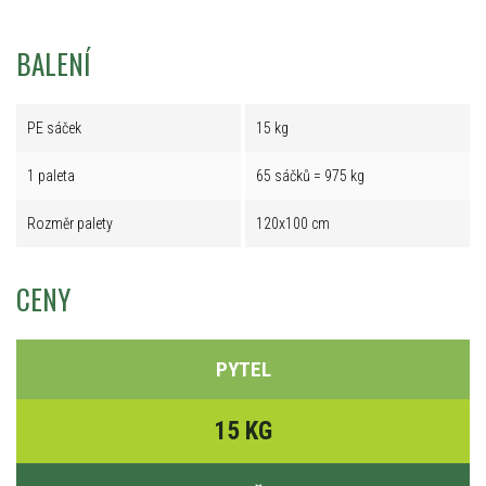
BALENÍ
PE sáček
15 kg
1 paleta
65 sáčků = 975 kg
Rozměr palety
120x100 cm
CENY
PYTEL
15 KG