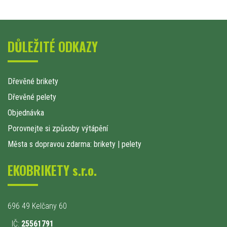
DŮLEŽITÉ ODKAZY
Dřevěné brikety
Dřevěné pelety
Objednávka
Porovnejte si způsoby výtápění
Města s dopravou zdarma: brikety
|
pelety
EKOBRIKETY s.r.o.
696 49 Kelčany 60
IČ:
25561791