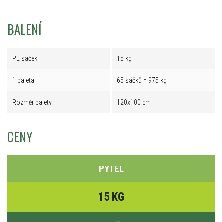
BALENÍ
PE sáček
15 kg
1 paleta
65 sáčků = 975 kg
Rozměr palety
120x100 cm
CENY
PYTEL
15 KG