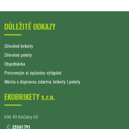
DŮLEŽITÉ ODKAZY
Dřevěné brikety
Dřevěné pelety
Objednávka
Porovnejte si způsoby výtápění
Města s dopravou zdarma: brikety
|
pelety
EKOBRIKETY s.r.o.
696 49 Kelčany 60
IČ:
25561791