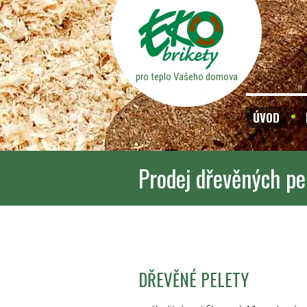
pro teplo Vašeho domova
ÚVOD
Prodej dřevěných pe
DŘEVĚNÉ PELETY