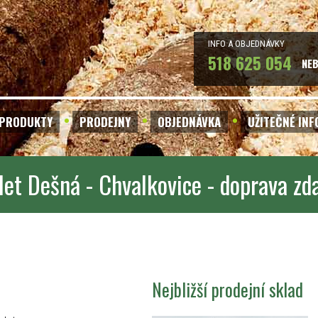
INFO A OBJEDNÁVKY
518 625 054
NE
PRODUKTY
PRODEJNY
OBJEDNÁVKA
UŽITEČNÉ IN
let Dešná - Chvalkovice - doprava z
Nejbližší prodejní sklad