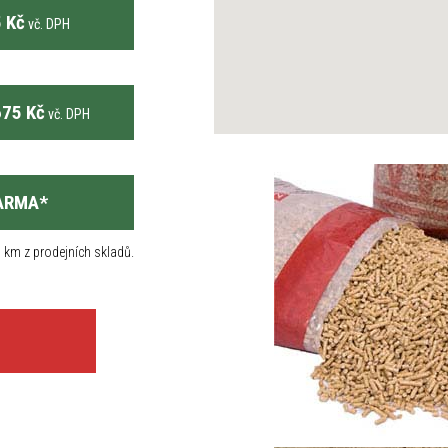
 Kč
vč. DPH
75 Kč
vč. DPH
ARMA
*
 km z prodejních skladů.