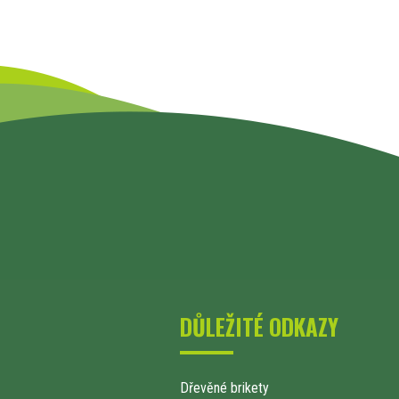
DŮLEŽITÉ ODKAZY
Dřevěné brikety