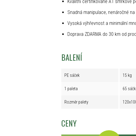
Kvalitní certifikované A1 smrkové p
Snadná manipulace, nenáročné na 
Vysoká výhřevnost a minimální mno
Doprava ZDARMA do 30 km od prod
BALENÍ
PE sáček
15 kg
1 paleta
65 sáčk
Rozměr palety
120x10
CENY