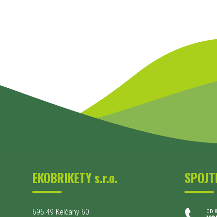
EKOBRIKETY s.r.o.
SPOJT
696 49 Kelčany 60
OD 8