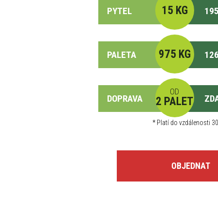
15 KG
PYTEL
195
975 KG
PALETA
126
OD
DOPRAVA
ZD
2 PALET
*
Platí do vzdálenosti 30
OBJEDNAT