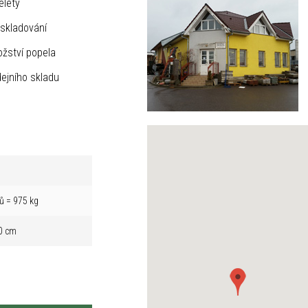
elety
skladování
žství popela
ejního skladu
ů = 975 kg
0 cm