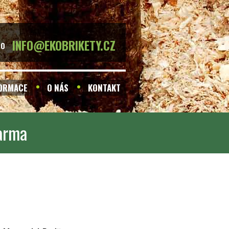
INFO@EKOBRIKETY.CZ
BO
FORMACE
O NÁS
KONTAKT
darma