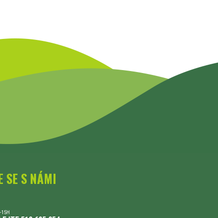
E SE S NÁMI
-15H