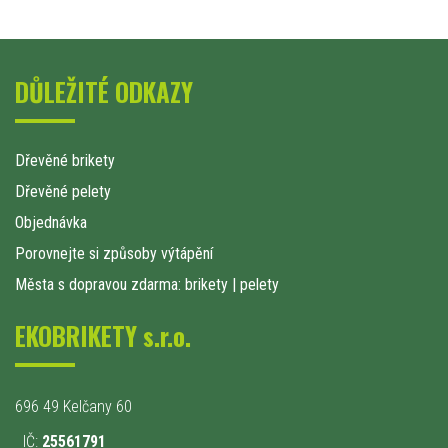
DŮLEŽITÉ ODKAZY
Dřevěné brikety
Dřevěné pelety
Objednávka
Porovnejte si způsoby výtápění
Města s dopravou zdarma: brikety
|
pelety
EKOBRIKETY s.r.o.
696 49 Kelčany 60
IČ:
25561791