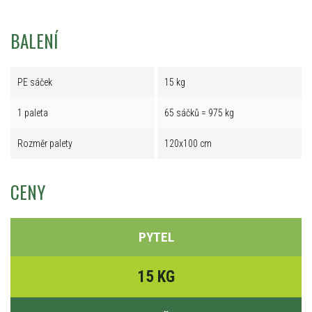
BALENÍ
PE sáček
15 kg
1 paleta
65 sáčků = 975 kg
Rozměr palety
120x100 cm
CENY
PYTEL
15 KG