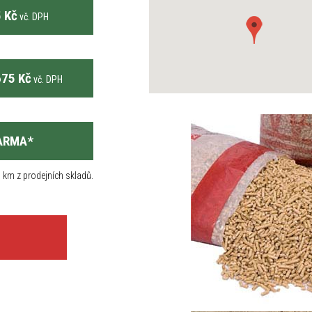
 Kč
vč. DPH
75 Kč
vč. DPH
ARMA
*
 km z prodejních skladů.