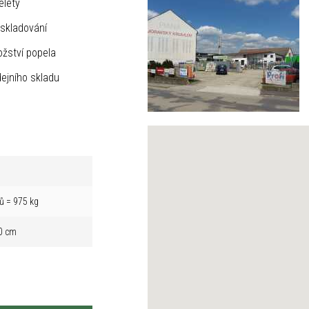
elety
skladování
žství popela
ejního skladu
ů = 975 kg
0 cm