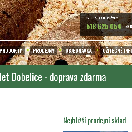
INFO A OBJEDNÁVKY
518 625 054
NE
PRODUKTY
PRODEJNY
OBJEDNÁVKA
UŽITEČNÉ IN
let Dobelice - doprava zdarma
Nejbližší prodejní sklad