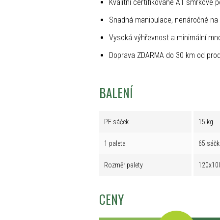
Kvalitní certifikované A1 smrkové p
Snadná manipulace, nenáročné na 
Vysoká výhřevnost a minimální mno
Doprava ZDARMA do 30 km od prod
BALENÍ
PE sáček
15 kg
1 paleta
65 sáčk
Rozměr palety
120x10
CENY