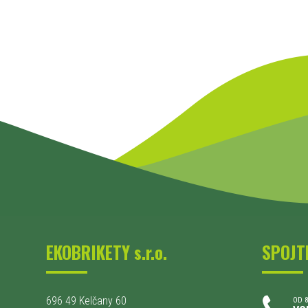
EKOBRIKETY s.r.o.
SPOJT
696 49 Kelčany 60
OD 8