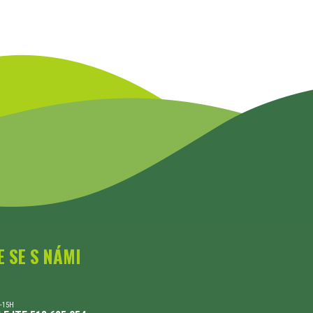
E SE S NÁMI
-15H