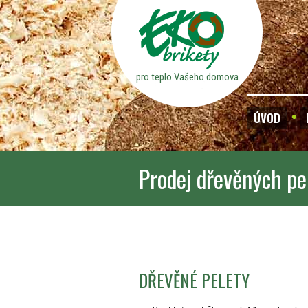
pro teplo Vašeho domova
ÚVOD
Prodej dřevěných pe
DŘEVĚNÉ PELETY