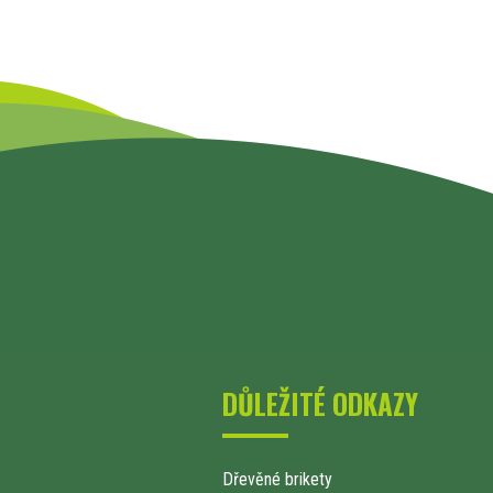
DŮLEŽITÉ ODKAZY
Dřevěné brikety