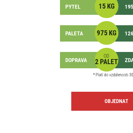
15 KG
PYTEL
195
975 KG
PALETA
126
OD
DOPRAVA
ZD
2 PALET
*
Platí do vzdálenosti 30
OBJEDNAT