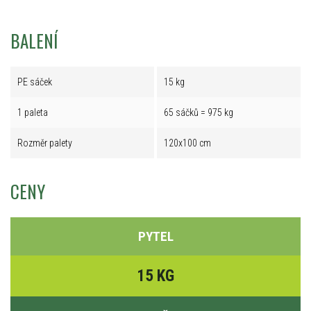
BALENÍ
PE sáček
15 kg
1 paleta
65 sáčků = 975 kg
Rozměr palety
120x100 cm
CENY
PYTEL
15 KG