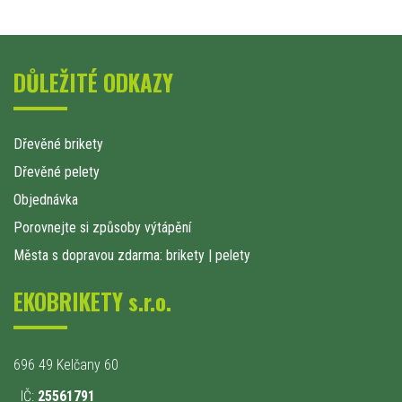
DŮLEŽITÉ ODKAZY
Dřevěné brikety
Dřevěné pelety
Objednávka
Porovnejte si způsoby výtápění
Města s dopravou zdarma: brikety
|
pelety
EKOBRIKETY s.r.o.
696 49 Kelčany 60
IČ:
25561791