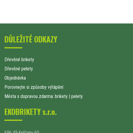
DŮLEŽITÉ ODKAZY
Dřevěné brikety
Dřevěné pelety
Objednávka
Porovnejte si způsoby výtápění
Města s dopravou zdarma: brikety
|
pelety
EKOBRIKETY s.r.o.
696 49 Kelčany 60