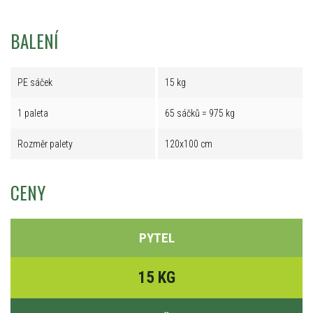
BALENÍ
PE sáček
15 kg
1 paleta
65 sáčků = 975 kg
Rozměr palety
120x100 cm
CENY
PYTEL
15 KG