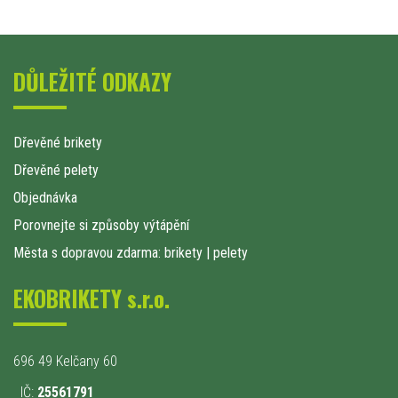
DŮLEŽITÉ ODKAZY
Dřevěné brikety
Dřevěné pelety
Objednávka
Porovnejte si způsoby výtápění
Města s dopravou zdarma: brikety
|
pelety
EKOBRIKETY s.r.o.
696 49 Kelčany 60
IČ:
25561791