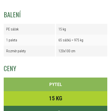
BALENÍ
PE sáček
15 kg
1 paleta
65 sáčků = 975 kg
Rozměr palety
120x100 cm
CENY
PYTEL
15 KG