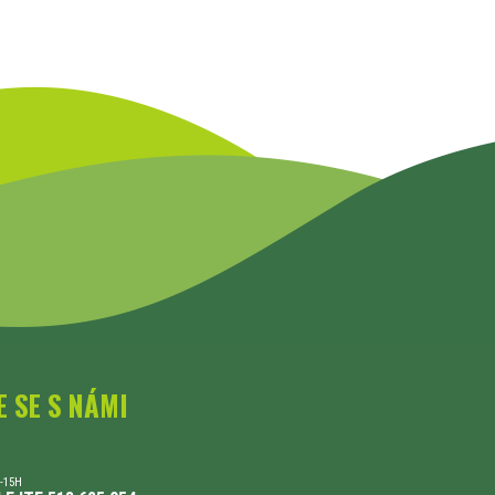
E SE S NÁMI
-15H