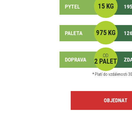
15 KG
PYTEL
195
975 KG
PALETA
126
OD
DOPRAVA
ZD
2 PALET
*
Platí do vzdálenosti 30
OBJEDNAT