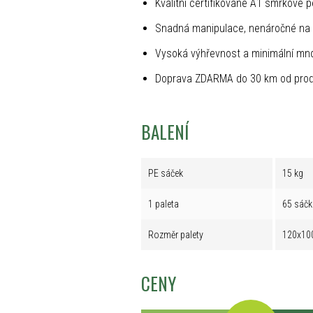
Kvalitní certifikované A1 smrkové p
Snadná manipulace, nenáročné na 
Vysoká výhřevnost a minimální mno
Doprava ZDARMA do 30 km od prod
BALENÍ
PE sáček
15 kg
1 paleta
65 sáčk
Rozměr palety
120x10
CENY