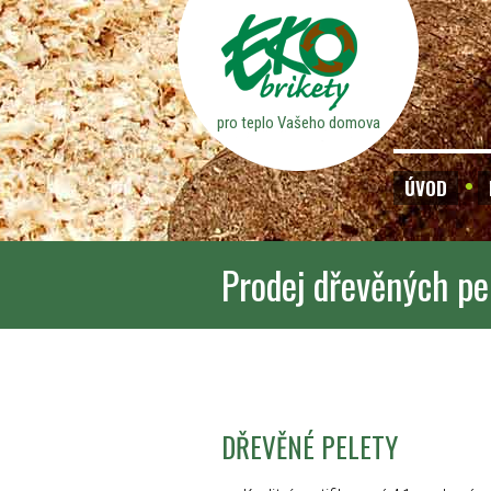
pro teplo Vašeho domova
ÚVOD
Prodej dřevěných pe
DŘEVĚNÉ PELETY