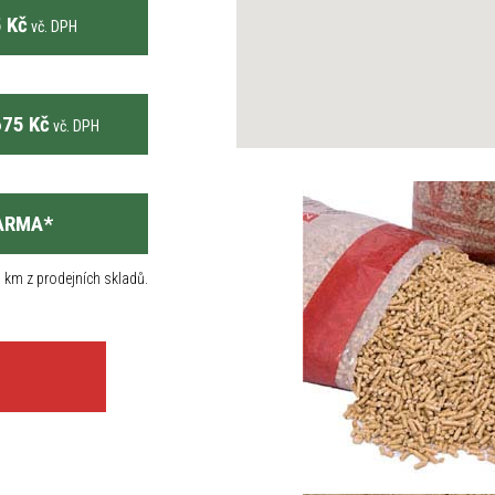
 Kč
vč. DPH
75 Kč
vč. DPH
ARMA
*
 km z prodejních skladů.