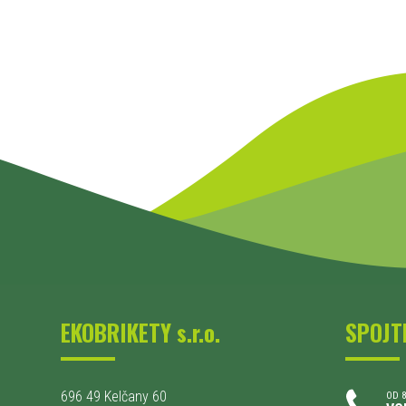
EKOBRIKETY s.r.o.
SPOJT
696 49 Kelčany 60
OD 8