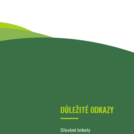
DŮLEŽITÉ ODKAZY
Dřevěné brikety