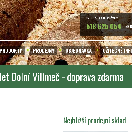
INFO A OBJEDNÁVKY
518 625 054
NE
PRODUKTY
PRODEJNY
OBJEDNÁVKA
UŽITEČNÉ IN
let Dolní Vilímeč - doprava zdarma
Nejbližší prodejní sklad