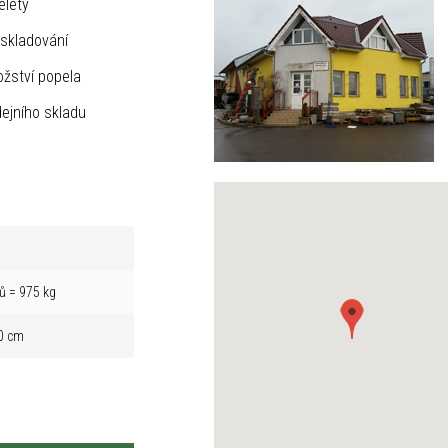
elety
skladování
žství popela
ejního skladu
ů = 975 kg
0 cm