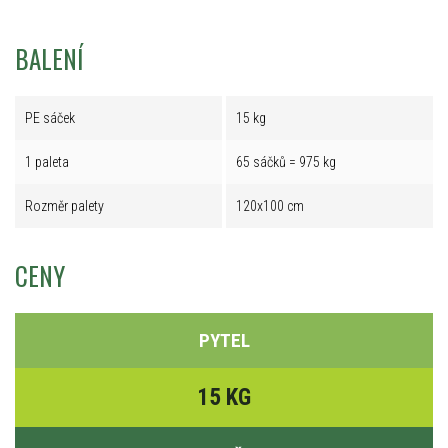
BALENÍ
PE sáček
15 kg
1 paleta
65 sáčků = 975 kg
Rozměr palety
120x100 cm
CENY
PYTEL
15 KG