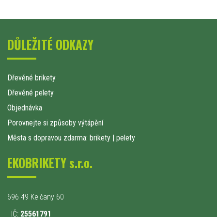
DŮLEŽITÉ ODKAZY
Dřevěné brikety
Dřevěné pelety
Objednávka
Porovnejte si způsoby výtápění
Města s dopravou zdarma: brikety
|
pelety
EKOBRIKETY s.r.o.
696 49 Kelčany 60
IČ:
25561791