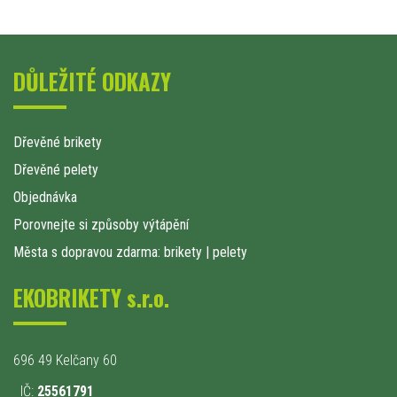
DŮLEŽITÉ ODKAZY
Dřevěné brikety
Dřevěné pelety
Objednávka
Porovnejte si způsoby výtápění
Města s dopravou zdarma: brikety
|
pelety
EKOBRIKETY s.r.o.
696 49 Kelčany 60
IČ:
25561791