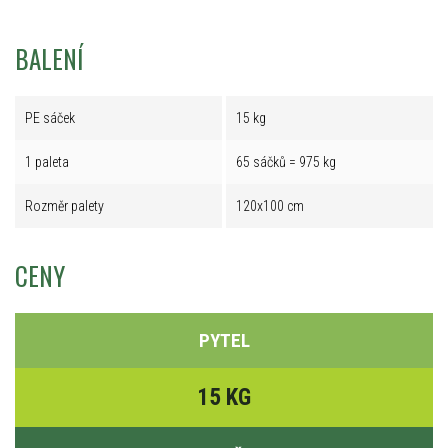
BALENÍ
PE sáček
15 kg
1 paleta
65 sáčků = 975 kg
Rozměr palety
120x100 cm
CENY
PYTEL
15 KG