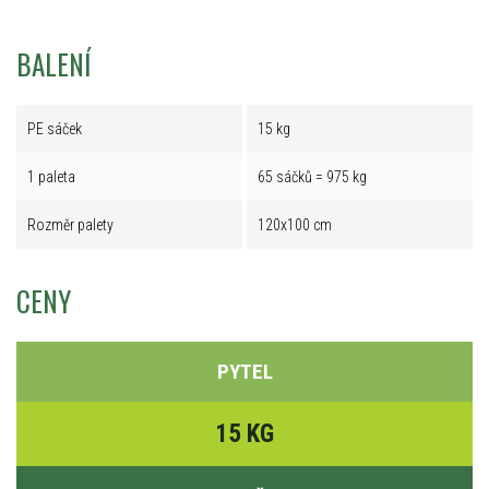
BALENÍ
PE sáček
15 kg
1 paleta
65 sáčků = 975 kg
Rozměr palety
120x100 cm
CENY
PYTEL
15 KG