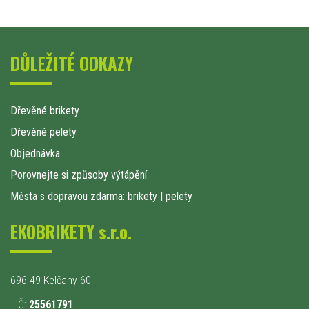
DŮLEŽITÉ ODKAZY
Dřevěné brikety
Dřevěné pelety
Objednávka
Porovnejte si způsoby výtápění
Města s dopravou zdarma: brikety
|
pelety
EKOBRIKETY s.r.o.
696 49 Kelčany 60
IČ:
25561791