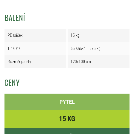
BALENÍ
PE sáček
15 kg
1 paleta
65 sáčků = 975 kg
Rozměr palety
120x100 cm
CENY
PYTEL
15 KG