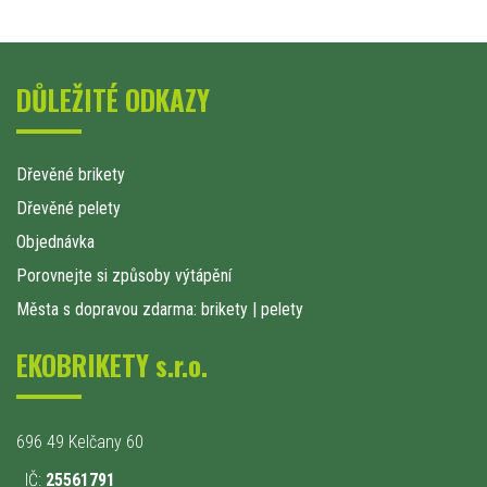
DŮLEŽITÉ ODKAZY
Dřevěné brikety
Dřevěné pelety
Objednávka
Porovnejte si způsoby výtápění
Města s dopravou zdarma: brikety
|
pelety
EKOBRIKETY s.r.o.
696 49 Kelčany 60
IČ:
25561791