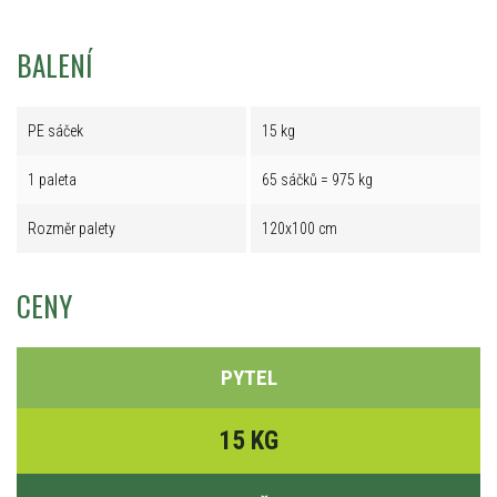
BALENÍ
PE sáček
15 kg
1 paleta
65 sáčků = 975 kg
Rozměr palety
120x100 cm
CENY
PYTEL
15 KG