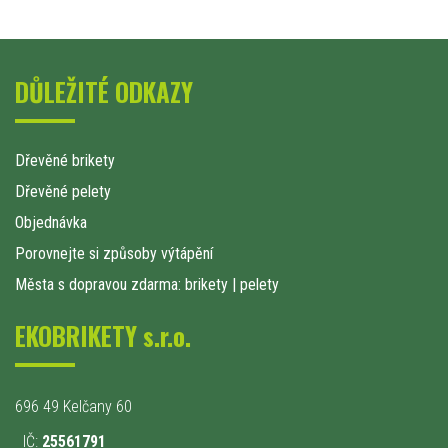
DŮLEŽITÉ ODKAZY
Dřevěné brikety
Dřevěné pelety
Objednávka
Porovnejte si způsoby výtápění
Města s dopravou zdarma: brikety
|
pelety
EKOBRIKETY s.r.o.
696 49 Kelčany 60
IČ:
25561791