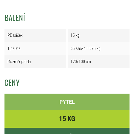
BALENÍ
PE sáček
15 kg
1 paleta
65 sáčků = 975 kg
Rozměr palety
120x100 cm
CENY
PYTEL
15 KG