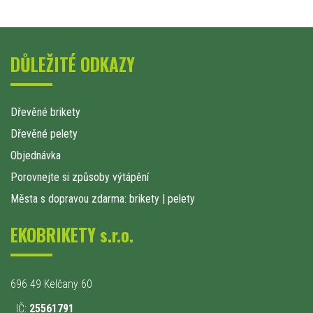
DŮLEŽITÉ ODKAZY
Dřevěné brikety
Dřevěné pelety
Objednávka
Porovnejte si způsoby výtápění
Města s dopravou zdarma: brikety
|
pelety
EKOBRIKETY s.r.o.
696 49 Kelčany 60
IČ:
25561791