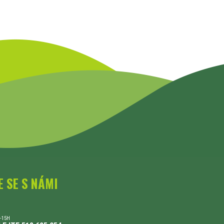
E SE S NÁMI
-15H