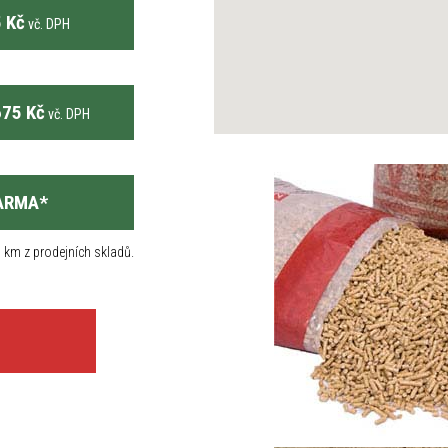
 Kč
vč. DPH
75 Kč
vč. DPH
ARMA
*
 km z prodejních skladů.