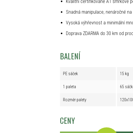
Kvalitní certifikované A1 smrkové p
Snadná manipulace, nenáročné na 
Vysoká výhřevnost a minimální mno
Doprava ZDARMA do 30 km od prod
BALENÍ
PE sáček
15 kg
1 paleta
65 sáčk
Rozměr palety
120x10
CENY