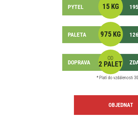
15 KG
PYTEL
195
975 KG
PALETA
126
OD
DOPRAVA
ZD
2 PALET
*
Platí do vzdálenosti 30
OBJEDNAT