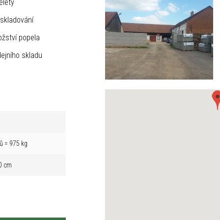
elety
skladování
žství popela
ejního skladu
ů = 975 kg
0 cm