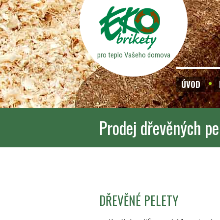
pro teplo Vašeho domova
ÚVOD
Prodej dřevěných pe
DŘEVĚNÉ PELETY