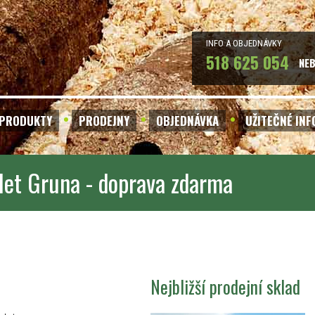
INFO A OBJEDNÁVKY
518 625 054
NE
PRODUKTY
PRODEJNY
OBJEDNÁVKA
UŽITEČNÉ IN
let Gruna - doprava zdarma
Nejbližší prodejní sklad