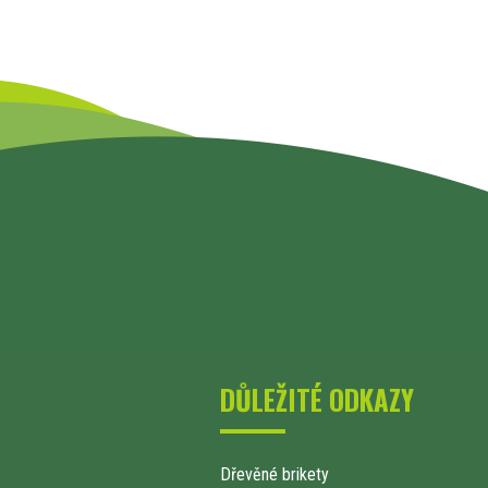
DŮLEŽITÉ ODKAZY
Dřevěné brikety