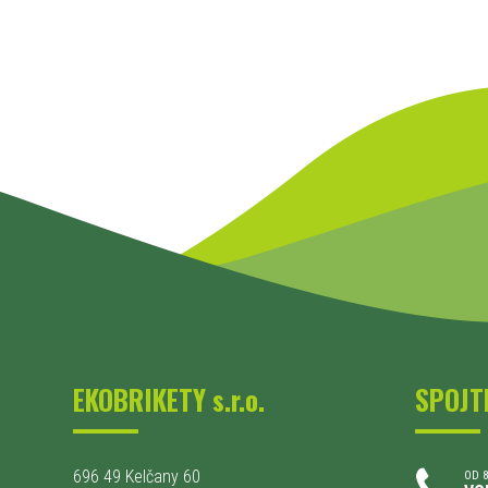
EKOBRIKETY s.r.o.
SPOJT
696 49 Kelčany 60
OD 8