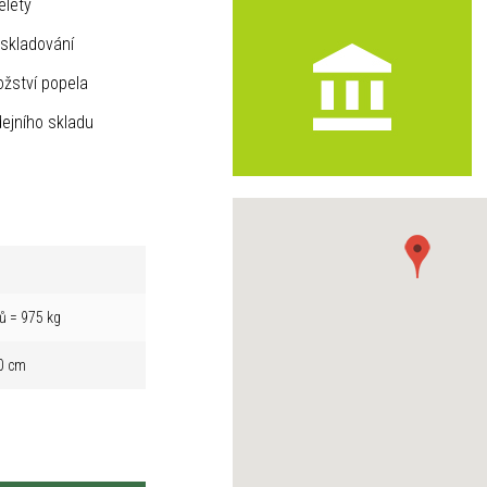
elety
skladování
žství popela
ejního skladu
ů = 975 kg
0 cm