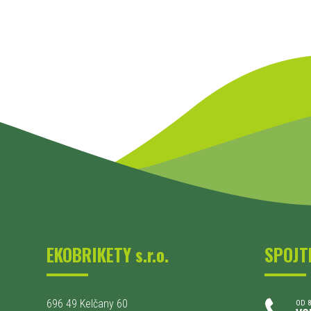
EKOBRIKETY s.r.o.
SPOJT
696 49 Kelčany 60
OD 8