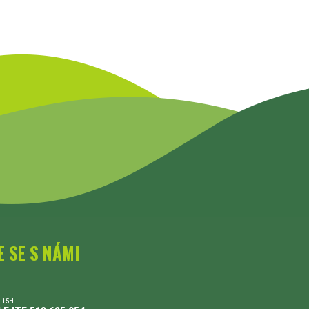
E SE S NÁMI
-15H