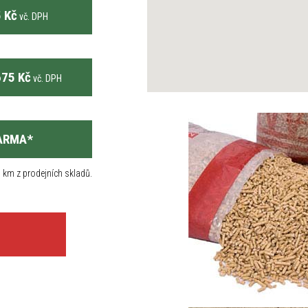
 Kč
vč. DPH
75 Kč
vč. DPH
ARMA
*
 km z prodejních skladů.