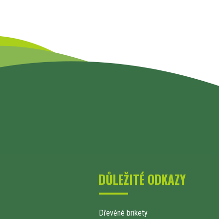
DŮLEŽITÉ ODKAZY
Dřevěné brikety