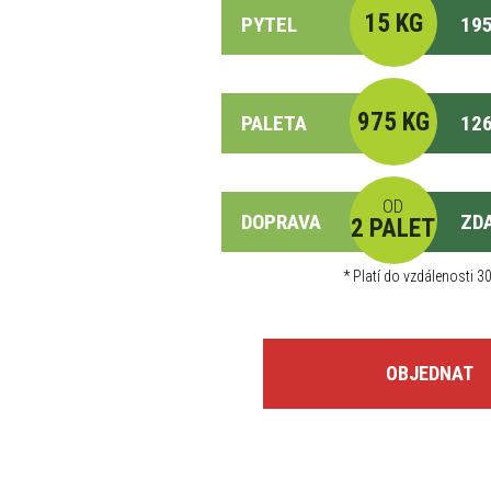
15 KG
PYTEL
195
975 KG
PALETA
126
OD
DOPRAVA
ZD
2 PALET
*
Platí do vzdálenosti 30
OBJEDNAT