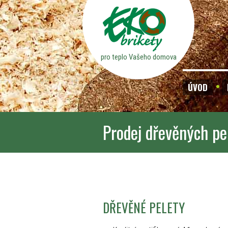
pro teplo Vašeho domova
ÚVOD
Prodej dřevěných pe
DŘEVĚNÉ PELETY