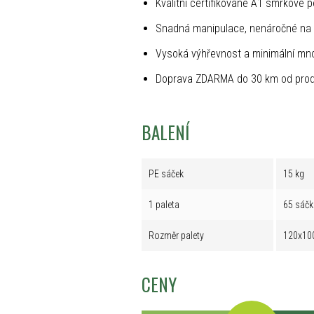
Kvalitní certifikované A1 smrkové p
Snadná manipulace, nenáročné na 
Vysoká výhřevnost a minimální mno
Doprava ZDARMA do 30 km od prod
BALENÍ
PE sáček
15 kg
1 paleta
65 sáčk
Rozměr palety
120x10
CENY