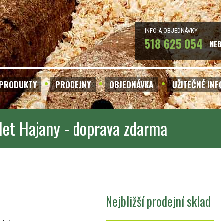
INFO A OBJEDNÁVKY
518 625 054
NE
PRODUKTY
PRODEJNY
OBJEDNÁVKA
UŽITEČNÉ IN
let Hajany - doprava zdarma
Nejbližší prodejní sklad