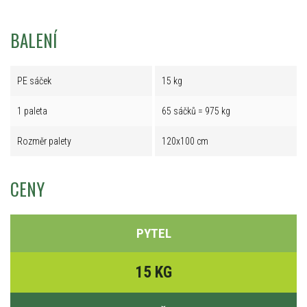
BALENÍ
PE sáček
15 kg
1 paleta
65 sáčků = 975 kg
Rozměr palety
120x100 cm
CENY
PYTEL
15 KG