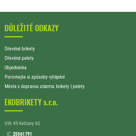
DŮLEŽITÉ ODKAZY
Dřevěné brikety
Dřevěné pelety
Objednávka
Porovnejte si způsoby výtápění
Města s dopravou zdarma: brikety
|
pelety
EKOBRIKETY s.r.o.
696 49 Kelčany 60
IČ:
25561791