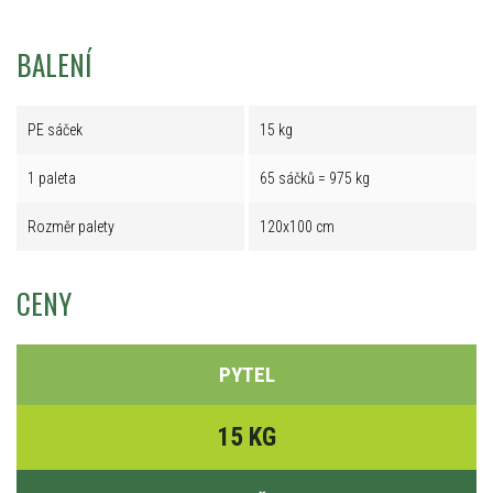
BALENÍ
PE sáček
15 kg
1 paleta
65 sáčků = 975 kg
Rozměr palety
120x100 cm
CENY
PYTEL
15 KG