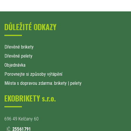
DŮLEŽITÉ ODKAZY
Dřevěné brikety
Dřevěné pelety
Objednávka
Porovnejte si způsoby výtápění
Města s dopravou zdarma: brikety
|
pelety
EKOBRIKETY s.r.o.
696 49 Kelčany 60
IČ:
25561791