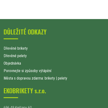
DŮLEŽITÉ ODKAZY
Dřevěné brikety
Dřevěné pelety
Objednávka
Porovnejte si způsoby výtápění
Města s dopravou zdarma: brikety
|
pelety
EKOBRIKETY s.r.o.
696 49 Kelčany 60