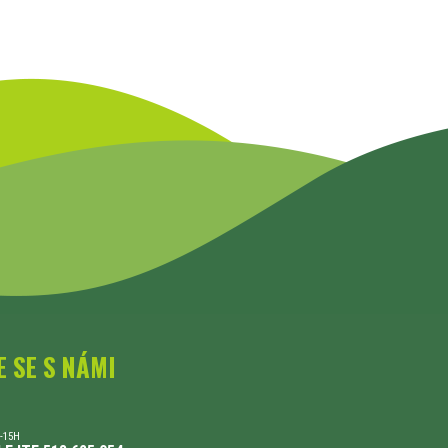
E SE S NÁMI
-15H