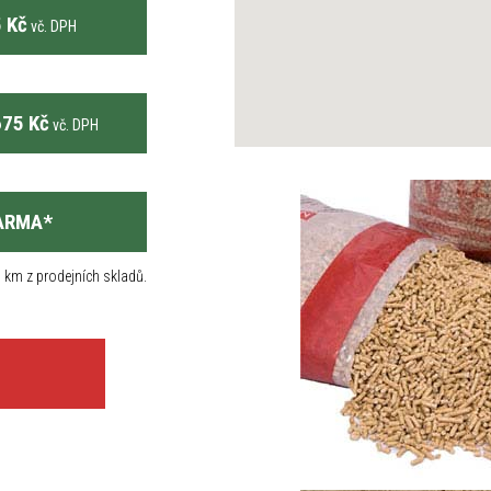
 Kč
vč. DPH
75 Kč
vč. DPH
ARMA
*
 km z prodejních skladů.