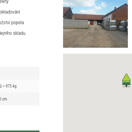
elety
skladování
žství popela
ejního skladu
ů = 975 kg
0 cm