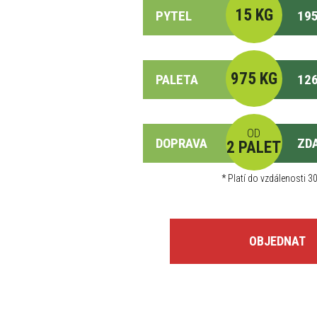
15 KG
PYTEL
195
975 KG
PALETA
126
OD
DOPRAVA
ZD
2 PALET
*
Platí do vzdálenosti 30
OBJEDNAT