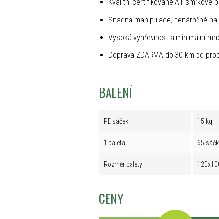
Kvalitní certifikované A1 smrkové p
Snadná manipulace, nenáročné na 
Vysoká výhřevnost a minimální mno
Doprava ZDARMA do 30 km od prod
BALENÍ
PE sáček
15 kg
1 paleta
65 sáčk
Rozměr palety
120x10
CENY