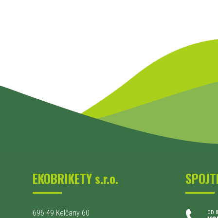
EKOBRIKETY s.r.o.
SPOJT
696 49 Kelčany 60
OD 8