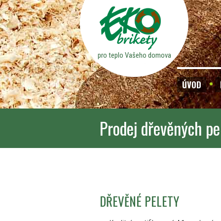
pro teplo Vašeho domova
ÚVOD
Prodej dřevěných pe
DŘEVĚNÉ PELETY