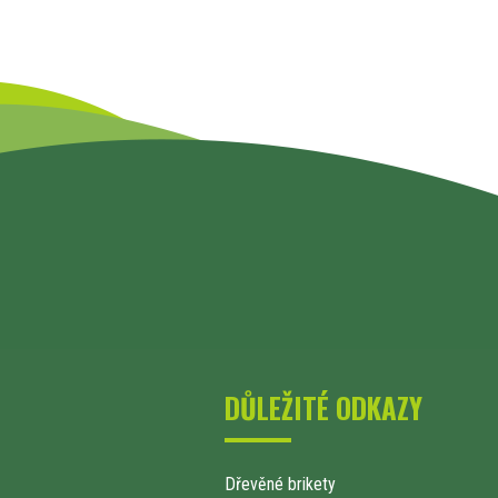
DŮLEŽITÉ ODKAZY
Dřevěné brikety