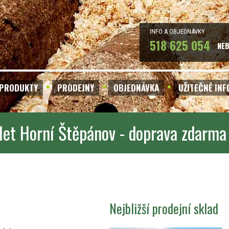
INFO A OBJEDNÁVKY
518 625 054
NE
PRODUKTY
PRODEJNY
OBJEDNÁVKA
UŽITEČNÉ IN
let Horní Štěpánov - doprava zdarma
Nejbližší prodejní sklad