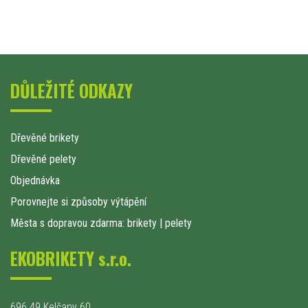
DŮLEŽITÉ ODKAZY
Dřevěné brikety
Dřevěné pelety
Objednávka
Porovnejte si způsoby výtápění
Města s dopravou zdarma: brikety
|
pelety
EKOBRIKETY s.r.o.
696 49 Kelčany 60