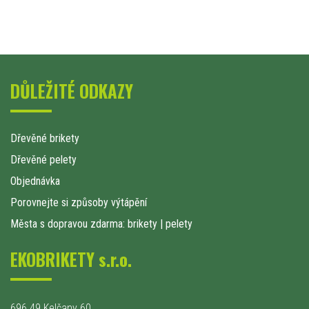
DŮLEŽITÉ ODKAZY
Dřevěné brikety
Dřevěné pelety
Objednávka
Porovnejte si způsoby výtápění
Města s dopravou zdarma: brikety
|
pelety
EKOBRIKETY s.r.o.
696 49 Kelčany 60