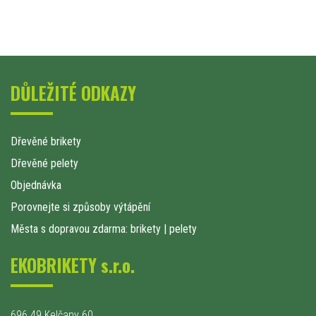
DŮLEŽITÉ ODKAZY
Dřevěné brikety
Dřevěné pelety
Objednávka
Porovnejte si způsoby výtápění
Města s dopravou zdarma: brikety
|
pelety
EKOBRIKETY s.r.o.
696 49 Kelčany 60