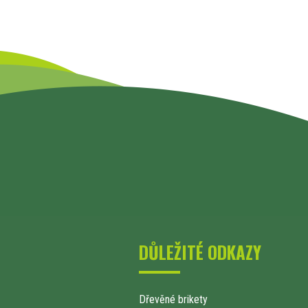
DŮLEŽITÉ ODKAZY
Dřevěné brikety