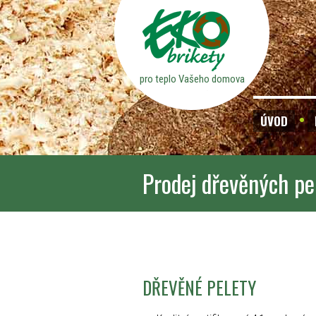
pro teplo Vašeho domova
ÚVOD
Prodej dřevěných pe
DŘEVĚNÉ PELETY