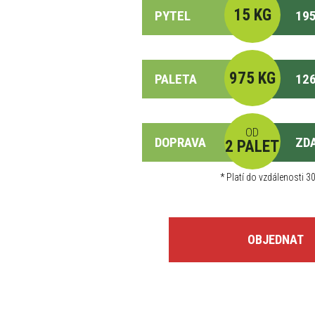
15 KG
PYTEL
195
975 KG
PALETA
126
OD
DOPRAVA
ZD
2 PALET
*
Platí do vzdálenosti 30
OBJEDNAT