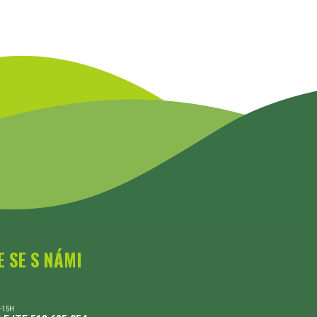
E SE S NÁMI
-15H