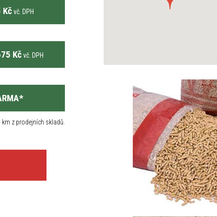
 Kč
vč. DPH
75 Kč
vč. DPH
ARMA
*
 km z prodejních skladů.