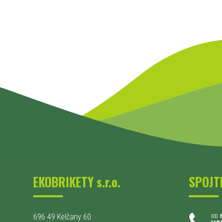
EKOBRIKETY s.r.o.
SPOJT
696 49 Kelčany 60
OD 8