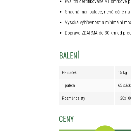
Kvalitní certifikované A1 smrkové p
Snadná manipulace, nenáročné na 
Vysoká výhřevnost a minimální mno
Doprava ZDARMA do 30 km od prod
BALENÍ
PE sáček
15 kg
1 paleta
65 sáčk
Rozměr palety
120x10
CENY