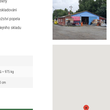
elety
skladování
žství popela
ejního skladu
ů = 975 kg
0 cm