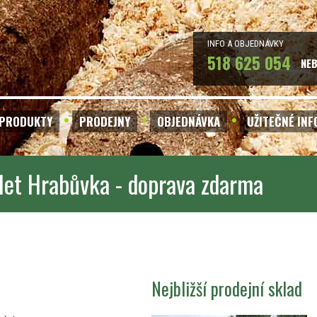
INFO A OBJEDNÁVKY
518 625 054
NE
PRODUKTY
PRODEJNY
OBJEDNÁVKA
UŽITEČNÉ IN
let Hrabůvka - doprava zdarma
Nejbližší prodejní sklad