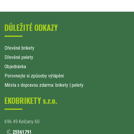
DŮLEŽITÉ ODKAZY
Dřevěné brikety
Dřevěné pelety
Objednávka
Porovnejte si způsoby výtápění
Města s dopravou zdarma: brikety
|
pelety
EKOBRIKETY s.r.o.
696 49 Kelčany 60
IČ:
25561791