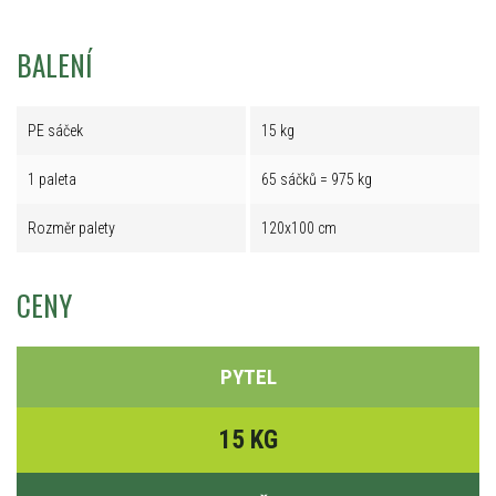
BALENÍ
PE sáček
15 kg
1 paleta
65 sáčků = 975 kg
Rozměr palety
120x100 cm
CENY
PYTEL
15 KG