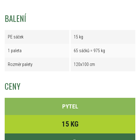
BALENÍ
PE sáček
15 kg
1 paleta
65 sáčků = 975 kg
Rozměr palety
120x100 cm
CENY
PYTEL
15 KG