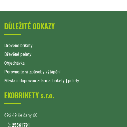
DŮLEŽITÉ ODKAZY
Dřevěné brikety
Dřevěné pelety
Objednávka
Porovnejte si způsoby výtápění
Města s dopravou zdarma: brikety
|
pelety
EKOBRIKETY s.r.o.
696 49 Kelčany 60
IČ:
25561791