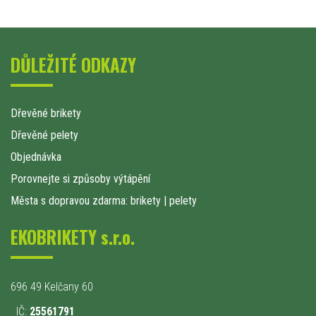
DŮLEŽITÉ ODKAZY
Dřevěné brikety
Dřevěné pelety
Objednávka
Porovnejte si způsoby výtápění
Města s dopravou zdarma: brikety
|
pelety
EKOBRIKETY s.r.o.
696 49 Kelčany 60
IČ:
25561791