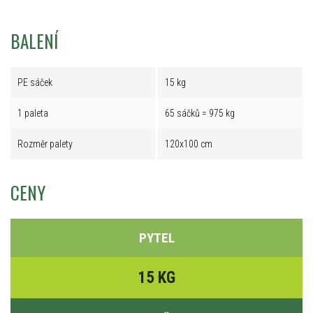
BALENÍ
PE sáček
15 kg
1 paleta
65 sáčků = 975 kg
Rozměr palety
120x100 cm
CENY
PYTEL
15 KG