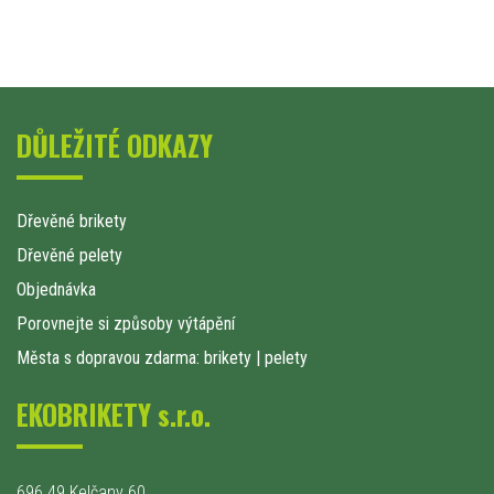
DŮLEŽITÉ ODKAZY
Dřevěné brikety
Dřevěné pelety
Objednávka
Porovnejte si způsoby výtápění
Města s dopravou zdarma: brikety
|
pelety
EKOBRIKETY s.r.o.
696 49 Kelčany 60