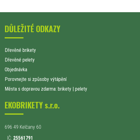
DŮLEŽITÉ ODKAZY
Dřevěné brikety
Dřevěné pelety
Objednávka
Porovnejte si způsoby výtápění
Města s dopravou zdarma: brikety
|
pelety
EKOBRIKETY s.r.o.
696 49 Kelčany 60
IČ:
25561791