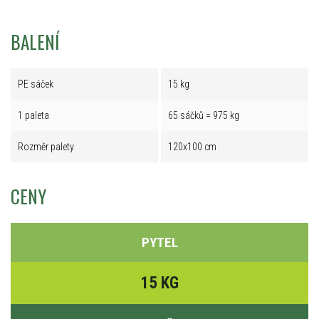
BALENÍ
PE sáček
15 kg
1 paleta
65 sáčků = 975 kg
Rozměr palety
120x100 cm
CENY
PYTEL
15 KG