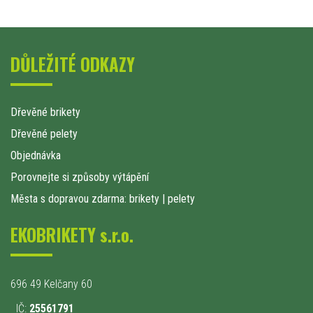
DŮLEŽITÉ ODKAZY
Dřevěné brikety
Dřevěné pelety
Objednávka
Porovnejte si způsoby výtápění
Města s dopravou zdarma: brikety
|
pelety
EKOBRIKETY s.r.o.
696 49 Kelčany 60
IČ:
25561791