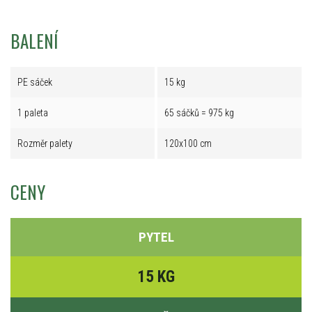
BALENÍ
PE sáček
15 kg
1 paleta
65 sáčků = 975 kg
Rozměr palety
120x100 cm
CENY
PYTEL
15 KG