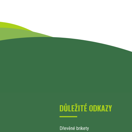
DŮLEŽITÉ ODKAZY
Dřevěné brikety