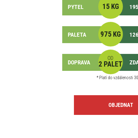
15 KG
PYTEL
195
975 KG
PALETA
126
OD
DOPRAVA
ZD
2 PALET
*
Platí do vzdálenosti 30
OBJEDNAT