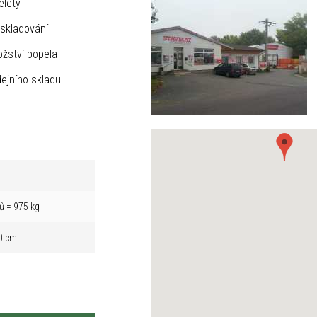
elety
skladování
žství popela
ejního skladu
ů = 975 kg
0 cm