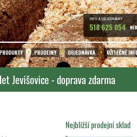
INFO A OBJEDNÁVKY
518 625 054
NE
PRODUKTY
PRODEJNY
OBJEDNÁVKA
UŽITEČNÉ IN
let Jevišovice - doprava zdarma
Nejbližší prodejní sklad