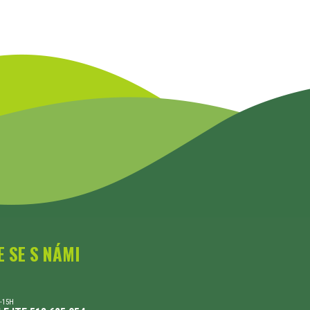
E SE S NÁMI
-15H