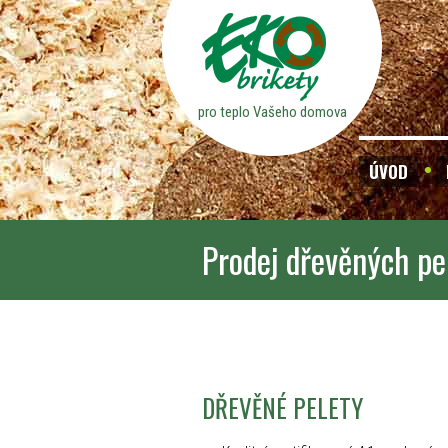
pro teplo Vašeho domova
ÚVOD
Prodej dřevěných pe
DŘEVĚNÉ PELETY