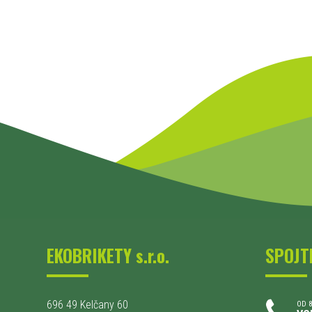
EKOBRIKETY s.r.o.
SPOJT
696 49 Kelčany 60
OD 8