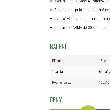
Kvalitní certifikované A1 smrkové p
Snadná manipulace, nenáročné na 
Vysoká výhřevnost a minimální mno
Doprava ZDARMA do 30 km od prod
BALENÍ
PE sáček
15 kg
1 paleta
65 sáčk
Rozměr palety
120x10
CENY