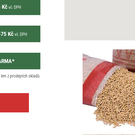
 Kč
vč. DPH
75 Kč
vč. DPH
ARMA
*
 km z prodejních skladů.