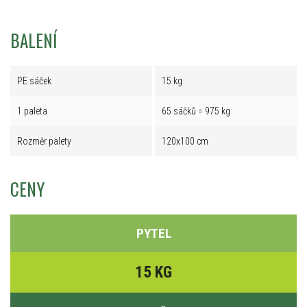
BALENÍ
PE sáček
15 kg
1 paleta
65 sáčků = 975 kg
Rozměr palety
120x100 cm
CENY
PYTEL
15 KG