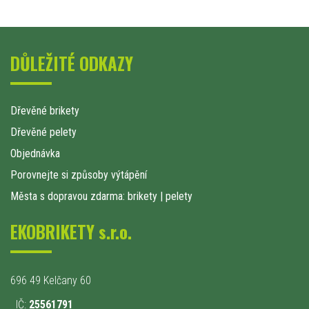
DŮLEŽITÉ ODKAZY
Dřevěné brikety
Dřevěné pelety
Objednávka
Porovnejte si způsoby výtápění
Města s dopravou zdarma: brikety
|
pelety
EKOBRIKETY s.r.o.
696 49 Kelčany 60
IČ:
25561791