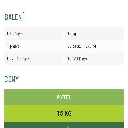
BALENÍ
PE sáček
15 kg
1 paleta
65 sáčků = 975 kg
Rozměr palety
120x100 cm
CENY
PYTEL
15 KG