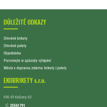
DŮLEŽITÉ ODKAZY
Dřevěné brikety
Dřevěné pelety
Objednávka
Porovnejte si způsoby výtápění
Města s dopravou zdarma: brikety
|
pelety
EKOBRIKETY s.r.o.
696 49 Kelčany 60
IČ:
25561791