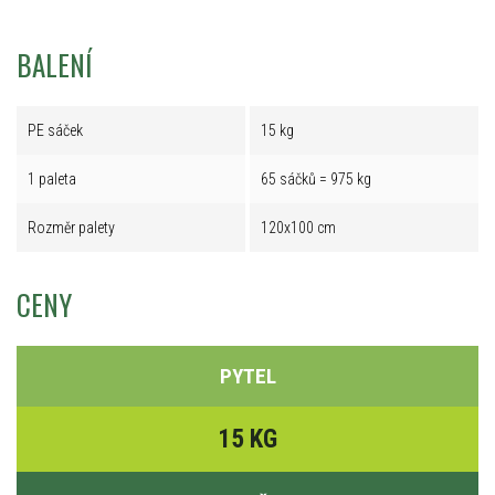
BALENÍ
PE sáček
15 kg
1 paleta
65 sáčků = 975 kg
Rozměr palety
120x100 cm
CENY
PYTEL
15 KG