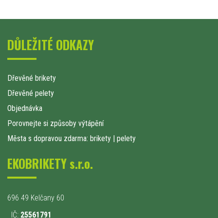
DŮLEŽITÉ ODKAZY
Dřevěné brikety
Dřevěné pelety
Objednávka
Porovnejte si způsoby výtápění
Města s dopravou zdarma: brikety
|
pelety
EKOBRIKETY s.r.o.
696 49 Kelčany 60
IČ:
25561791