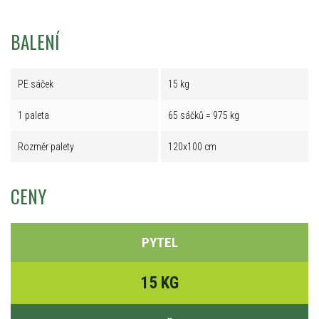
BALENÍ
PE sáček
15 kg
1 paleta
65 sáčků = 975 kg
Rozměr palety
120x100 cm
CENY
PYTEL
15 KG